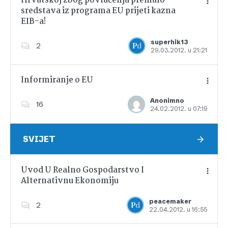
Hrvatskoj zbog povlačenja premalo
sredstava iz programa EU prijeti kazna
EIB-a!
Dodajte u favorite
superhik13
2
29.03.2012. u 21:21
Informiranje o EU
Anonimno
16
24.02.2012. u 07:19
Dodajte u favorite
SVIJET
Uvod U Realno Gospodarstvo I
Alternativnu Ekonomiju
Dodajte u favorite
peacemaker
2
22.04.2012. u 16:55