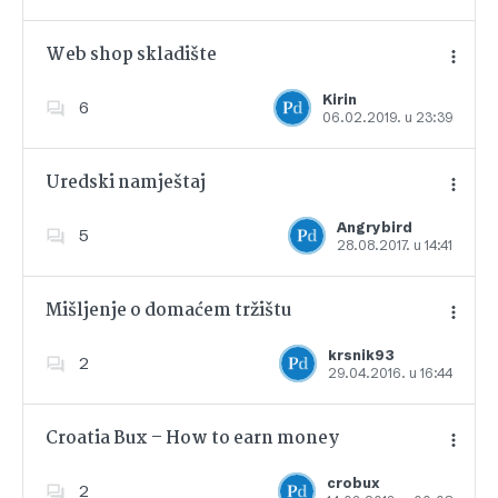
Web shop skladište
Kirin
6
06.02.2019. u 23:39
Dodajte u favorite
Uredski namještaj
Angrybird
5
28.08.2017. u 14:41
Dodajte u favorite
Mišljenje o domaćem tržištu
krsnik93
2
29.04.2016. u 16:44
Dodajte u favorite
Croatia Bux – How to earn money
crobux
2