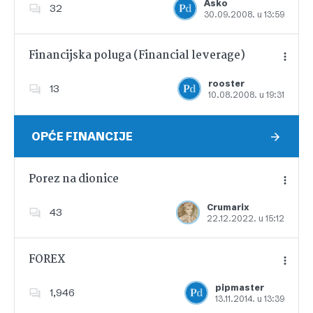
Asko
32
30.09.2008. u 13:59
Dodajte u favorite
Financijska poluga (Financial leverage)
rooster
13
10.08.2008. u 19:31
Dodajte u favorite
OPĆE FINANCIJE
Porez na dionice
Crumarix
43
22.12.2022. u 15:12
Dodajte u favorite
FOREX
pipmaster
1,946
13.11.2014. u 13:39
Dodajte u favorite