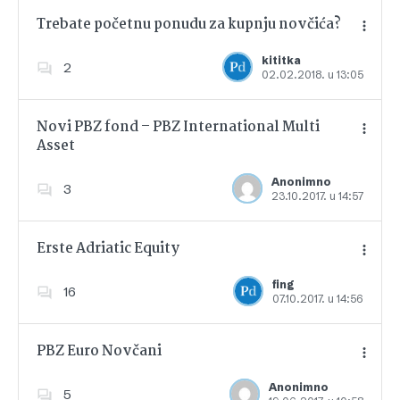
Trebate početnu ponudu za kupnju novčića?
kititka
2
02.02.2018. u 13:05
Dodajte u favorite
Novi PBZ fond – PBZ International Multi
Asset
Dodajte u favorite
Anonimno
3
23.10.2017. u 14:57
Erste Adriatic Equity
fing
16
07.10.2017. u 14:56
Dodajte u favorite
PBZ Euro Novčani
Anonimno
5