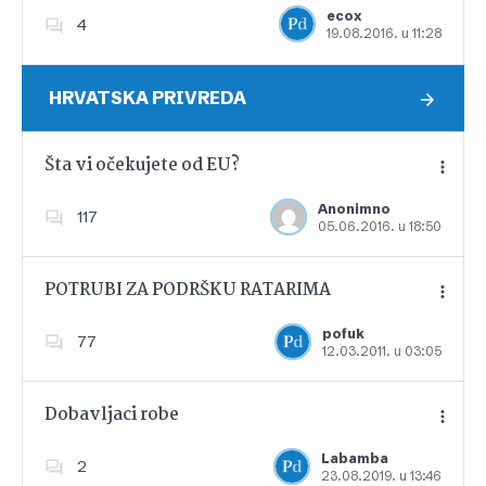
ecox
4
19.08.2016. u 11:28
Dodajte u favorite
HRVATSKA PRIVREDA
Šta vi očekujete od EU?
Anonimno
117
05.06.2016. u 18:50
Dodajte u favorite
POTRUBI ZA PODRŠKU RATARIMA
pofuk
77
12.03.2011. u 03:05
Dodajte u favorite
Dobavljaci robe
Labamba
2
23.08.2019. u 13:46
Dodajte u favorite