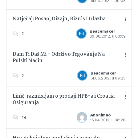
14.03.2013. u 00:08
Dodajte u favorite
Natječaj: Posao, Dizajn, Biznis I Glazba
peacemaker
2
30.08.2012. u 08:39
Dodajte u favorite
Dam Ti Daš Mi – Održivo Trgovanje Na
Pulski Način
Dodajte u favorite
peacemaker
2
31.05.2012. u 09:25
Linić: razmisljam o prodaji HPB-a i Croatia
Osiguranja
Dodajte u favorite
Anonimno
19
15.04.2012. u 08:20