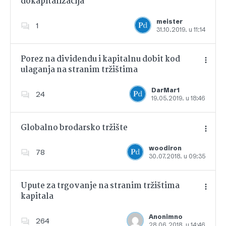
dokapitalizacija
Dodajte u favorite
meister
1
31.10.2019. u 11:14
Porez na dividendu i kapitalnu dobit kod
ulaganja na stranim tržištima
Dodajte u favorite
DarMar1
24
19.05.2019. u 18:46
Globalno brodarsko tržište
woodiron
78
30.07.2018. u 09:35
Dodajte u favorite
Upute za trgovanje na stranim tržištima
kapitala
Dodajte u favorite
Anonimno
264
28.06.2018. u 14:46