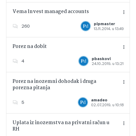
Vema Invest managed accounts
pipmaster
260
13.11.2014. u 13:49
Dodajte u favorite
Porez na dobit
pbaskovi
4
24.10.2019. u 13:21
Dodajte u favorite
Porez na inozemni dohodak i druga
porezna pitanja
Dodajte u favorite
amadeo
5
02.07.2019. u 10:18
Uplata iz inozemstva na privatni račun u
RH