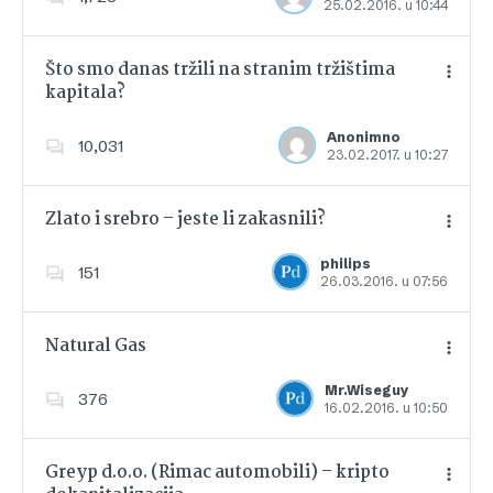
25.02.2016. u 10:44
Dodajte u favorite
Što smo danas tržili na stranim tržištima
kapitala?
Dodajte u favorite
Anonimno
10,031
23.02.2017. u 10:27
Zlato i srebro – jeste li zakasnili?
philips
151
26.03.2016. u 07:56
Dodajte u favorite
Natural Gas
Mr.Wiseguy
376
16.02.2016. u 10:50
Dodajte u favorite
Greyp d.o.o. (Rimac automobili) – kripto