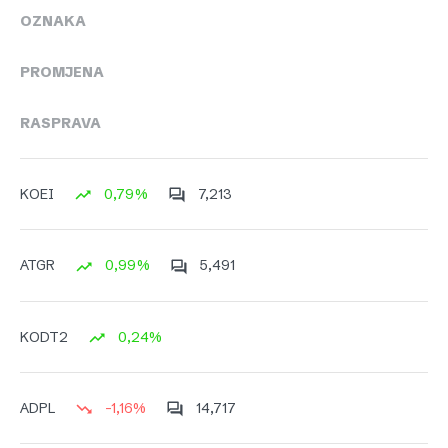
OZNAKA
PROMJENA
RASPRAVA
0,79%
7,213
KOEI
0,99%
5,491
ATGR
0,24%
KODT2
-1,16%
14,717
ADPL