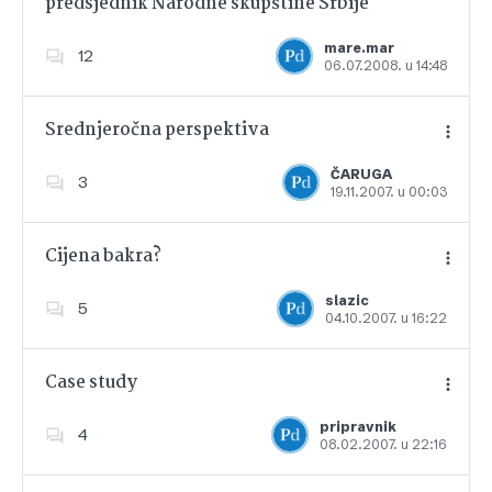
predsjednik Narodne skupštine Srbije
Dodajte u favorite
mare.mar
12
06.07.2008. u 14:48
Srednjeročna perspektiva
ČARUGA
3
19.11.2007. u 00:03
Dodajte u favorite
Cijena bakra?
slazic
5
04.10.2007. u 16:22
Dodajte u favorite
Case study
pripravnik
4
08.02.2007. u 22:16
Dodajte u favorite