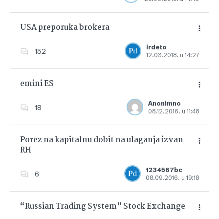
USA preporuka brokera
irdeto
152
12.03.2018. u 14:27
Dodajte u favorite
emini ES
Anonimno
18
08.12.2016. u 11:48
Dodajte u favorite
Porez na kapitalnu dobit na ulaganja izvan
RH
Dodajte u favorite
1234567bc
6
08.09.2016. u 19:18
“Russian Trading System” Stock Exchange