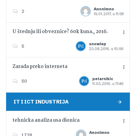
Anonimno
2
19.01.2017. u 11:58
Dodajte u favorite
U štednju ili obveznice? 60k kuna., 2016.
snowlep
5
23.08.2016. u 10:56
Dodajte u favorite
Zarada preko interneta
petarnikic
50
11.03.2016. u 17:46
Dodajte u favorite
IT I ICT INDUSTRIJA
tehnicka analiza usa dionica
Anonimno
1,728