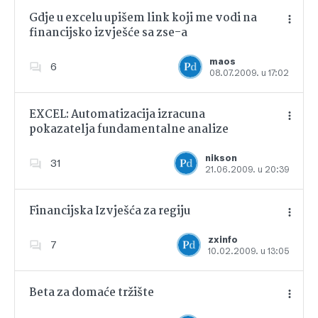
Gdje u excelu upišem link koji me vodi na
financijsko izvješće sa zse-a
Dodajte u favorite
maos
6
08.07.2009. u 17:02
EXCEL: Automatizacija izracuna
pokazatelja fundamentalne analize
Dodajte u favorite
nikson
31
21.06.2009. u 20:39
Financijska Izvješća za regiju
zxinfo
7
10.02.2009. u 13:05
Dodajte u favorite
Beta za domaće tržište