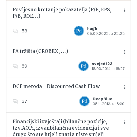
Povijesno kretanje pokazatelja (P/E, EPS,
P/B, ROE…)
Dodajte u favorite
hugh
53
05.09.2022. u 22:23
FA tržišta (CROBEX, …)
svejed123
59
18.03.2014. u 18:27
Dodajte u favorite
DCF metoda – Discounted Cash Flow
DeepBlue
37
05.11.2013. u 18:30
Dodajte u favorite
Financijski izvještaji (bilančne pozicije,
tzv.AOPi, izvanbilančna evidencija i sve
drugo što ste htjeli znati a niste smjeli