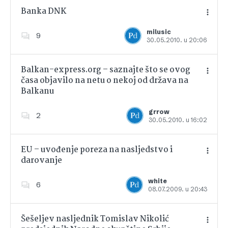
Banka DNK
milusic
9
30.05.2010. u 20:06
Dodajte u favorite
Balkan-express.org – saznajte što se ovog
časa objavilo na netu o nekoj od država na
Balkanu
Dodajte u favorite
grrow
2
30.05.2010. u 16:02
EU – uvođenje poreza na nasljedstvo i
darovanje
Dodajte u favorite
white
6
08.07.2009. u 20:43
Šešeljev nasljednik Tomislav Nikolić