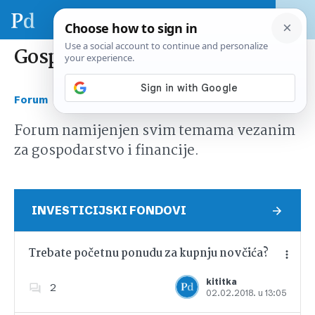
Gospodarstvo i financije
›
Forum
Gospodarstvo i financije
Forum namijenjen svim temama vezanim
za gospodarstvo i financije.
INVESTICIJSKI FONDOVI
Trebate početnu ponudu za kupnju novčića?
kititka
2
02.02.2018. u 13:05
Dodajte u favorite