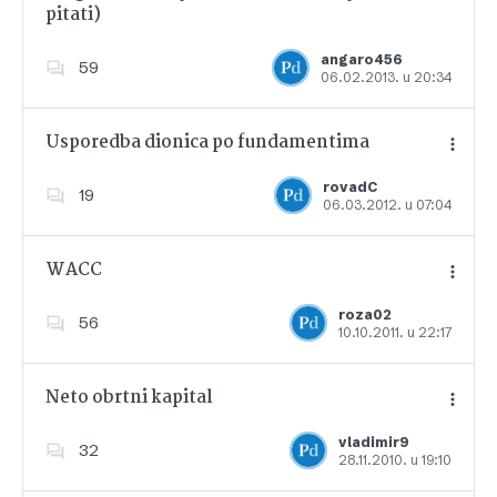
pitati)
Dodajte u favorite
angaro456
59
06.02.2013. u 20:34
Usporedba dionica po fundamentima
rovadC
19
06.03.2012. u 07:04
Dodajte u favorite
WACC
roza02
56
10.10.2011. u 22:17
Dodajte u favorite
Neto obrtni kapital
vladimir9
32
28.11.2010. u 19:10
Dodajte u favorite