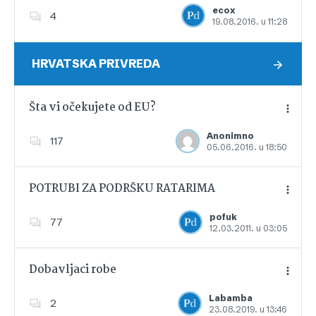
ecox
4
19.08.2016. u 11:28
Dodajte u favorite
HRVATSKA PRIVREDA
Šta vi očekujete od EU?
Anonimno
117
05.06.2016. u 18:50
Dodajte u favorite
POTRUBI ZA PODRŠKU RATARIMA
pofuk
77
12.03.2011. u 03:05
Dodajte u favorite
Dobavljaci robe
Labamba
2
23.08.2019. u 13:46
Dodajte u favorite