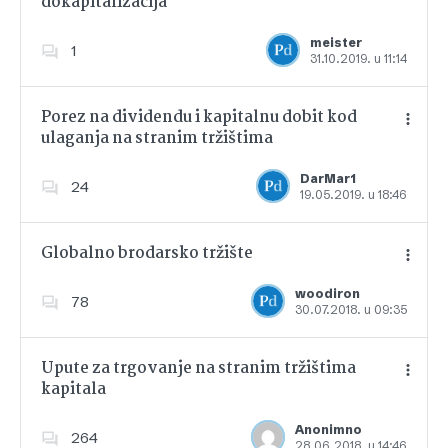
dokapitalizacija
Dodajte u favorite
meister
1
31.10.2019. u 11:14
Porez na dividendu i kapitalnu dobit kod
ulaganja na stranim tržištima
Dodajte u favorite
DarMar1
24
19.05.2019. u 18:46
Globalno brodarsko tržište
woodiron
78
30.07.2018. u 09:35
Dodajte u favorite
Upute za trgovanje na stranim tržištima
kapitala
Dodajte u favorite
Anonimno
264
28.06.2018. u 14:46