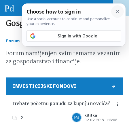
Gospodarstvo i financije
›
Forum
Gospodarstvo i financije
Forum namijenjen svim temama vezanim
za gospodarstvo i financije.
INVESTICIJSKI FONDOVI
Trebate početnu ponudu za kupnju novčića?
kititka
2
02.02.2018. u 13:05
Dodajte u favorite