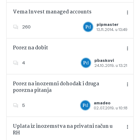
Vema Invest managed accounts
pipmaster
260
13.11.2014. u 13:49
Dodajte u favorite
Porez na dobit
pbaskovi
4
24.10.2019. u 13:21
Dodajte u favorite
Porez na inozemni dohodak i druga
porezna pitanja
Dodajte u favorite
amadeo
5
02.07.2019. u 10:18
Uplata iz inozemstva na privatni račun u
RH