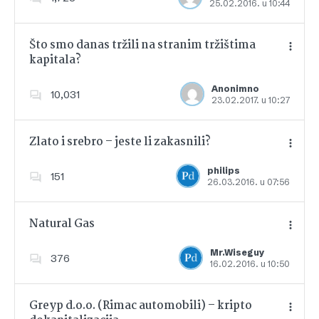
25.02.2016. u 10:44
Dodajte u favorite
Što smo danas tržili na stranim tržištima
kapitala?
Dodajte u favorite
Anonimno
10,031
23.02.2017. u 10:27
Zlato i srebro – jeste li zakasnili?
philips
151
26.03.2016. u 07:56
Dodajte u favorite
Natural Gas
Mr.Wiseguy
376
16.02.2016. u 10:50
Dodajte u favorite
Greyp d.o.o. (Rimac automobili) – kripto