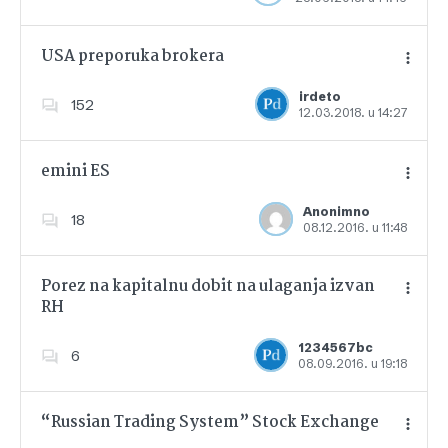
USA preporuka brokera
irdeto
152
12.03.2018. u 14:27
Dodajte u favorite
emini ES
Anonimno
18
08.12.2016. u 11:48
Dodajte u favorite
Porez na kapitalnu dobit na ulaganja izvan
RH
Dodajte u favorite
1234567bc
6
08.09.2016. u 19:18
“Russian Trading System” Stock Exchange