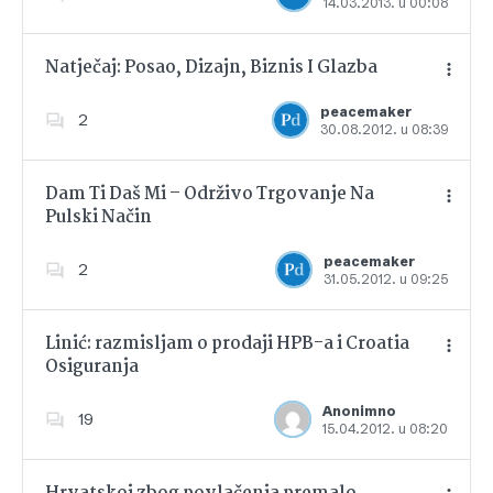
14.03.2013. u 00:08
Dodajte u favorite
Natječaj: Posao, Dizajn, Biznis I Glazba
peacemaker
2
30.08.2012. u 08:39
Dodajte u favorite
Dam Ti Daš Mi – Održivo Trgovanje Na
Pulski Način
Dodajte u favorite
peacemaker
2
31.05.2012. u 09:25
Linić: razmisljam o prodaji HPB-a i Croatia
Osiguranja
Dodajte u favorite
Anonimno
19
15.04.2012. u 08:20