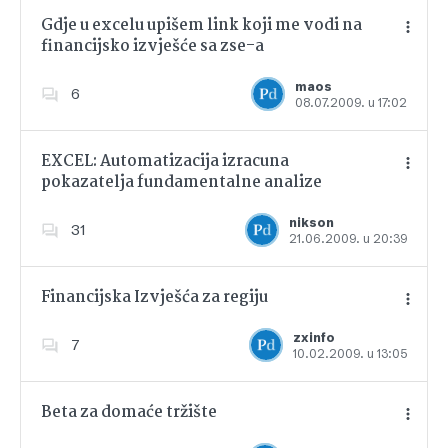
Gdje u excelu upišem link koji me vodi na
financijsko izvješće sa zse-a
Dodajte u favorite
maos
6
08.07.2009. u 17:02
EXCEL: Automatizacija izracuna
pokazatelja fundamentalne analize
Dodajte u favorite
nikson
31
21.06.2009. u 20:39
Financijska Izvješća za regiju
zxinfo
7
10.02.2009. u 13:05
Dodajte u favorite
Beta za domaće tržište