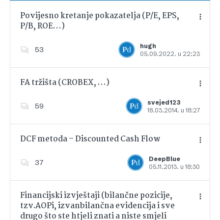
Povijesno kretanje pokazatelja (P/E, EPS,
P/B, ROE…)
Dodajte u favorite
hugh
53
05.09.2022. u 22:23
FA tržišta (CROBEX, …)
svejed123
59
18.03.2014. u 18:27
Dodajte u favorite
DCF metoda – Discounted Cash Flow
DeepBlue
37
05.11.2013. u 18:30
Dodajte u favorite
Financijski izvještaji (bilančne pozicije,
tzv.AOPi, izvanbilančna evidencija i sve
drugo što ste htjeli znati a niste smjeli