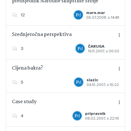
predsjednik Narodne skupštine Srbije
Dodajte u favorite
mare.mar
12
06.07.2008. u 14:48
Srednjeročna perspektiva
ČARUGA
3
19.11.2007. u 00:03
Dodajte u favorite
Cijena bakra?
slazic
5
04.10.2007. u 16:22
Dodajte u favorite
Case study
pripravnik
4
08.02.2007. u 22:16
Dodajte u favorite