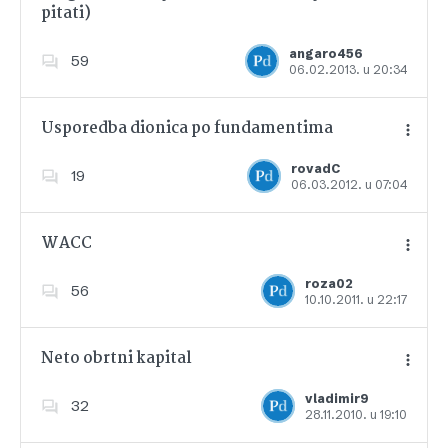
pitati)
Dodajte u favorite
angaro456
59
06.02.2013. u 20:34
Usporedba dionica po fundamentima
rovadC
19
06.03.2012. u 07:04
Dodajte u favorite
WACC
roza02
56
10.10.2011. u 22:17
Dodajte u favorite
Neto obrtni kapital
vladimir9
32
28.11.2010. u 19:10
Dodajte u favorite