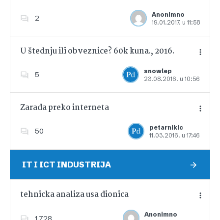
Anonimno
2
19.01.2017. u 11:58
Dodajte u favorite
U štednju ili obveznice? 60k kuna., 2016.
snowlep
5
23.08.2016. u 10:56
Dodajte u favorite
Zarada preko interneta
petarnikic
50
11.03.2016. u 17:46
Dodajte u favorite
IT I ICT INDUSTRIJA
tehnicka analiza usa dionica
Anonimno
1,728