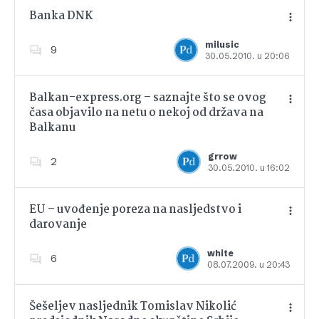
Banka DNK
milusic
9
30.05.2010. u 20:06
Dodajte u favorite
Balkan-express.org – saznajte što se ovog
časa objavilo na netu o nekoj od država na
Balkanu
Dodajte u favorite
grrow
2
30.05.2010. u 16:02
EU – uvođenje poreza na nasljedstvo i
darovanje
Dodajte u favorite
white
6
08.07.2009. u 20:43
Šešeljev nasljednik Tomislav Nikolić