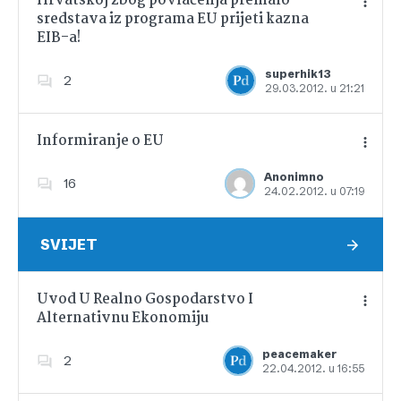
Hrvatskoj zbog povlačenja premalo
sredstava iz programa EU prijeti kazna
EIB-a!
Dodajte u favorite
superhik13
2
29.03.2012. u 21:21
Informiranje o EU
Anonimno
16
24.02.2012. u 07:19
Dodajte u favorite
SVIJET
Uvod U Realno Gospodarstvo I
Alternativnu Ekonomiju
Dodajte u favorite
peacemaker
2
22.04.2012. u 16:55