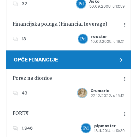
Asko
32
30.09.2008. u 13:59
Dodajte u favorite
Financijska poluga (Financial leverage)
rooster
13
10.08.2008. u 19:31
Dodajte u favorite
OPĆE FINANCIJE
Porez na dionice
Crumarix
43
22.12.2022. u 15:12
Dodajte u favorite
FOREX
pipmaster
1,946
13.11.2014. u 13:39
Dodajte u favorite