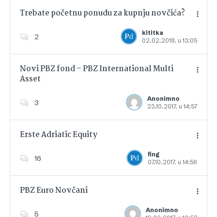
Trebate početnu ponudu za kupnju novčića?
kititka
2
02.02.2018. u 13:05
Dodajte u favorite
Novi PBZ fond – PBZ International Multi
Asset
Dodajte u favorite
Anonimno
3
23.10.2017. u 14:57
Erste Adriatic Equity
fing
16
07.10.2017. u 14:56
Dodajte u favorite
PBZ Euro Novčani
Anonimno
5