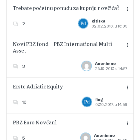
Trebate početnu ponudu za kupnju novčića?
kititka
2
02.02.2018. u 13:05
Dodajte u favorite
Novi PBZ fond – PBZ International Multi
Asset
Dodajte u favorite
Anonimno
3
23.10.2017. u 14:57
Erste Adriatic Equity
fing
16
07.10.2017. u 14:56
Dodajte u favorite
PBZ Euro Novčani
Anonimno
5