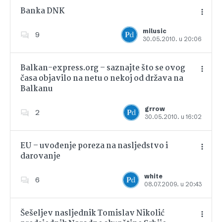
Banka DNK
milusic
9
30.05.2010. u 20:06
Dodajte u favorite
Balkan-express.org – saznajte što se ovog
časa objavilo na netu o nekoj od država na
Balkanu
Dodajte u favorite
grrow
2
30.05.2010. u 16:02
EU – uvođenje poreza na nasljedstvo i
darovanje
Dodajte u favorite
white
6
08.07.2009. u 20:43
Šešeljev nasljednik Tomislav Nikolić