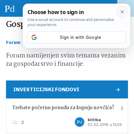
Gospodarstvo i financije
›
Forum
Gospodarstvo i financije
Forum namijenjen svim temama vezanim
za gospodarstvo i financije.
INVESTICIJSKI FONDOVI
Trebate početnu ponudu za kupnju novčića?
kititka
2
02.02.2018. u 13:05
Dodajte u favorite