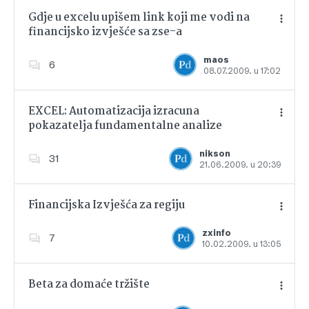
Gdje u excelu upišem link koji me vodi na
financijsko izvješće sa zse-a
Dodajte u favorite
maos
6
08.07.2009. u 17:02
EXCEL: Automatizacija izracuna
pokazatelja fundamentalne analize
Dodajte u favorite
nikson
31
21.06.2009. u 20:39
Financijska Izvješća za regiju
zxinfo
7
10.02.2009. u 13:05
Dodajte u favorite
Beta za domaće tržište