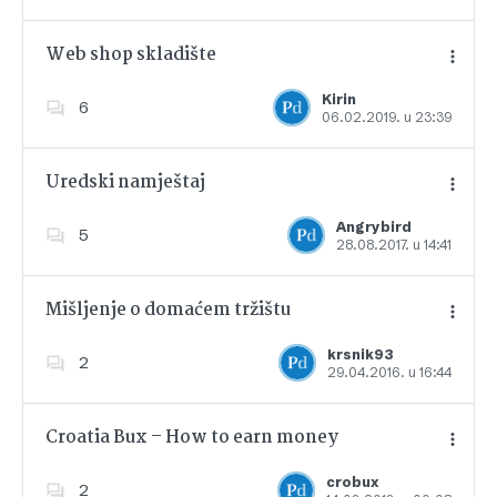
Web shop skladište
Kirin
6
06.02.2019. u 23:39
Dodajte u favorite
Uredski namještaj
Angrybird
5
28.08.2017. u 14:41
Dodajte u favorite
Mišljenje o domaćem tržištu
krsnik93
2
29.04.2016. u 16:44
Dodajte u favorite
Croatia Bux – How to earn money
crobux
2