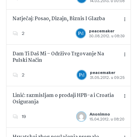
14.03.2013. u 00:08
Dodajte u favorite
Natječaj: Posao, Dizajn, Biznis I Glazba
peacemaker
2
30.08.2012. u 08:39
Dodajte u favorite
Dam Ti Daš Mi – Održivo Trgovanje Na
Pulski Način
Dodajte u favorite
peacemaker
2
31.05.2012. u 09:25
Linić: razmisljam o prodaji HPB-a i Croatia
Osiguranja
Dodajte u favorite
Anonimno
19
15.04.2012. u 08:20