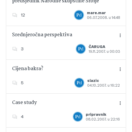
predsjednik Narodne skupštine Srbije
Dodajte u favorite
mare.mar
12
06.07.2008. u 14:48
Srednjeročna perspektiva
ČARUGA
3
19.11.2007. u 00:03
Dodajte u favorite
Cijena bakra?
slazic
5
04.10.2007. u 16:22
Dodajte u favorite
Case study
pripravnik
4
08.02.2007. u 22:16
Dodajte u favorite