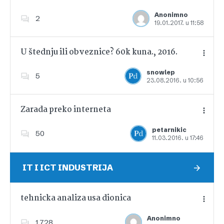
Anonimno
2
19.01.2017. u 11:58
Dodajte u favorite
U štednju ili obveznice? 60k kuna., 2016.
snowlep
5
23.08.2016. u 10:56
Dodajte u favorite
Zarada preko interneta
petarnikic
50
11.03.2016. u 17:46
Dodajte u favorite
IT I ICT INDUSTRIJA
tehnicka analiza usa dionica
Anonimno
1,728