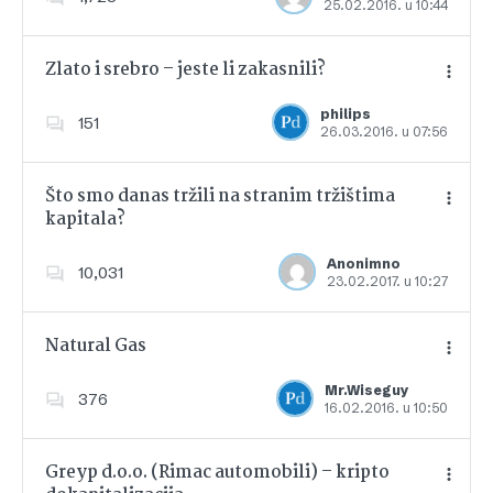
25.02.2016. u 10:44
Dodajte u favorite
Zlato i srebro – jeste li zakasnili?
philips
151
26.03.2016. u 07:56
Dodajte u favorite
Što smo danas tržili na stranim tržištima
kapitala?
Dodajte u favorite
Anonimno
10,031
23.02.2017. u 10:27
Natural Gas
Mr.Wiseguy
376
16.02.2016. u 10:50
Dodajte u favorite
Greyp d.o.o. (Rimac automobili) – kripto