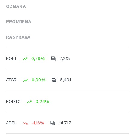
OZNAKA
PROMJENA
RASPRAVA
0,79%
7,213
KOEI
0,99%
5,491
ATGR
0,24%
KODT2
-1,16%
14,717
ADPL