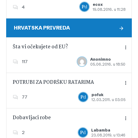
ecox
4
19.08.2016. u 11:28
Dodajte u favorite
HRVATSKA PRIVREDA
Šta vi očekujete od EU?
Anonimno
117
05.06.2016. u 18:50
Dodajte u favorite
POTRUBI ZA PODRŠKU RATARIMA
pofuk
77
12.03.2011. u 03:05
Dodajte u favorite
Dobavljaci robe
Labamba
2
23.08.2019. u 13:46
Dodajte u favorite