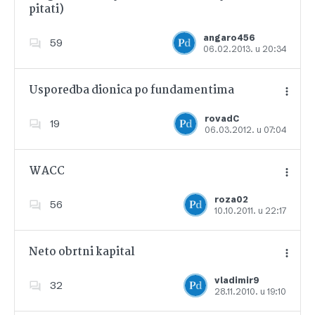
pitati)
Dodajte u favorite
angaro456
59
06.02.2013. u 20:34
Usporedba dionica po fundamentima
rovadC
19
06.03.2012. u 07:04
Dodajte u favorite
WACC
roza02
56
10.10.2011. u 22:17
Dodajte u favorite
Neto obrtni kapital
vladimir9
32
28.11.2010. u 19:10
Dodajte u favorite