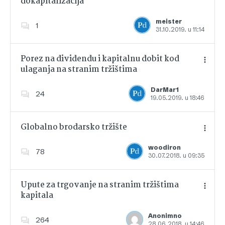
dokapitalizacija
Dodajte u favorite
meister
1
31.10.2019. u 11:14
Porez na dividendu i kapitalnu dobit kod
ulaganja na stranim tržištima
Dodajte u favorite
DarMar1
24
19.05.2019. u 18:46
Globalno brodarsko tržište
woodiron
78
30.07.2018. u 09:35
Dodajte u favorite
Upute za trgovanje na stranim tržištima
kapitala
Dodajte u favorite
Anonimno
264
28.06.2018. u 14:46