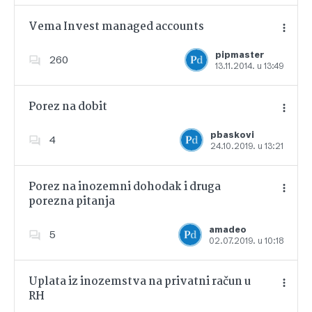
Vema Invest managed accounts
pipmaster
260
13.11.2014. u 13:49
Dodajte u favorite
Porez na dobit
pbaskovi
4
24.10.2019. u 13:21
Dodajte u favorite
Porez na inozemni dohodak i druga
porezna pitanja
Dodajte u favorite
amadeo
5
02.07.2019. u 10:18
Uplata iz inozemstva na privatni račun u
RH