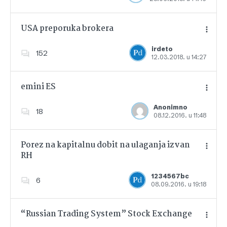
USA preporuka brokera
irdeto
152
12.03.2018. u 14:27
Dodajte u favorite
emini ES
Anonimno
18
08.12.2016. u 11:48
Dodajte u favorite
Porez na kapitalnu dobit na ulaganja izvan
RH
Dodajte u favorite
1234567bc
6
08.09.2016. u 19:18
“Russian Trading System” Stock Exchange