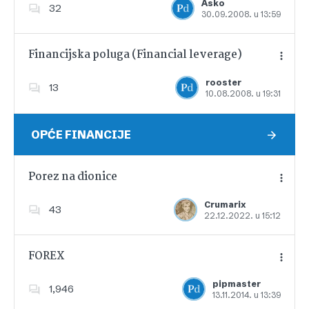
Asko
32
30.09.2008. u 13:59
Dodajte u favorite
Financijska poluga (Financial leverage)
rooster
13
10.08.2008. u 19:31
Dodajte u favorite
OPĆE FINANCIJE
Porez na dionice
Crumarix
43
22.12.2022. u 15:12
Dodajte u favorite
FOREX
pipmaster
1,946
13.11.2014. u 13:39
Dodajte u favorite