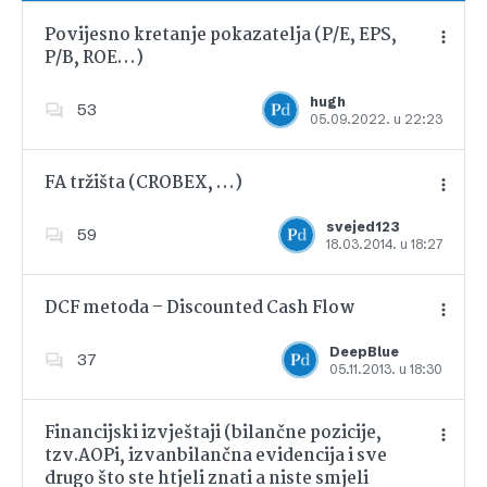
Povijesno kretanje pokazatelja (P/E, EPS,
P/B, ROE…)
Dodajte u favorite
hugh
53
05.09.2022. u 22:23
FA tržišta (CROBEX, …)
svejed123
59
18.03.2014. u 18:27
Dodajte u favorite
DCF metoda – Discounted Cash Flow
DeepBlue
37
05.11.2013. u 18:30
Dodajte u favorite
Financijski izvještaji (bilančne pozicije,
tzv.AOPi, izvanbilančna evidencija i sve
drugo što ste htjeli znati a niste smjeli