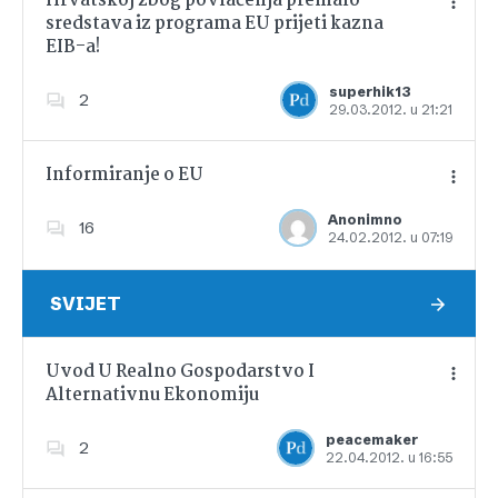
Hrvatskoj zbog povlačenja premalo
sredstava iz programa EU prijeti kazna
EIB-a!
Dodajte u favorite
superhik13
2
29.03.2012. u 21:21
Informiranje o EU
Anonimno
16
24.02.2012. u 07:19
Dodajte u favorite
SVIJET
Uvod U Realno Gospodarstvo I
Alternativnu Ekonomiju
Dodajte u favorite
peacemaker
2
22.04.2012. u 16:55