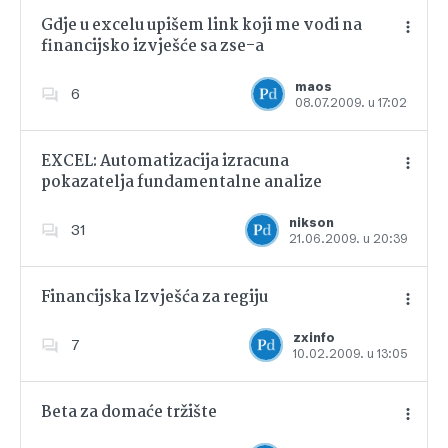
Gdje u excelu upišem link koji me vodi na
financijsko izvješće sa zse-a
Dodajte u favorite
maos
6
08.07.2009. u 17:02
EXCEL: Automatizacija izracuna
pokazatelja fundamentalne analize
Dodajte u favorite
nikson
31
21.06.2009. u 20:39
Financijska Izvješća za regiju
zxinfo
7
10.02.2009. u 13:05
Dodajte u favorite
Beta za domaće tržište