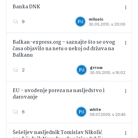
Banka DNK
milusic
9
30.05.2010. u 20:06
Dodajte u favorite
Balkan-express.org – saznajte što se ovog
časa objavilo na netu o nekoj od država na
Balkanu
Dodajte u favorite
grrow
2
30.05.2010. u 16:02
EU – uvođenje poreza na nasljedstvo i
darovanje
Dodajte u favorite
white
6
08.07.2009. u 20:43
Šešeljev nasljednik Tomislav Nikolić