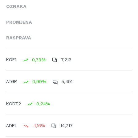
OZNAKA
PROMJENA
RASPRAVA
0,79%
7,213
KOEI
0,99%
5,491
ATGR
0,24%
KODT2
-1,16%
14,717
ADPL