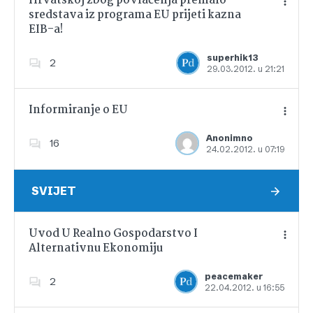
Hrvatskoj zbog povlačenja premalo
sredstava iz programa EU prijeti kazna
EIB-a!
Dodajte u favorite
superhik13
2
29.03.2012. u 21:21
Informiranje o EU
Anonimno
16
24.02.2012. u 07:19
Dodajte u favorite
SVIJET
Uvod U Realno Gospodarstvo I
Alternativnu Ekonomiju
Dodajte u favorite
peacemaker
2
22.04.2012. u 16:55