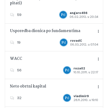
pitati)
Dodajte u favorite
angaro456
59
06.02.2013. u 20:34
Usporedba dionica po fundamentima
rovadC
19
06.03.2012. u 07:04
Dodajte u favorite
WACC
roza02
56
10.10.2011. u 22:17
Dodajte u favorite
Neto obrtni kapital
vladimir9
32
28.11.2010. u 19:10
Dodajte u favorite