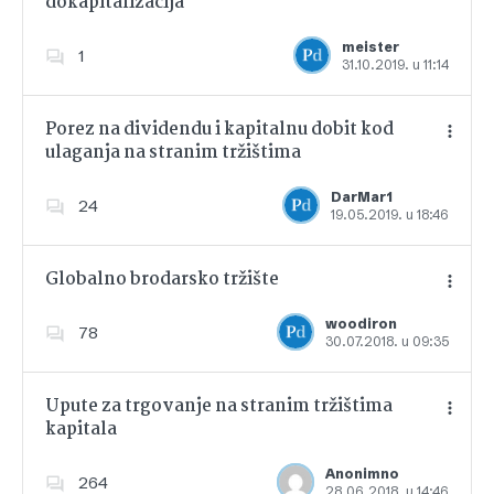
dokapitalizacija
Dodajte u favorite
meister
1
31.10.2019. u 11:14
Porez na dividendu i kapitalnu dobit kod
ulaganja na stranim tržištima
Dodajte u favorite
DarMar1
24
19.05.2019. u 18:46
Globalno brodarsko tržište
woodiron
78
30.07.2018. u 09:35
Dodajte u favorite
Upute za trgovanje na stranim tržištima
kapitala
Dodajte u favorite
Anonimno
264
28.06.2018. u 14:46