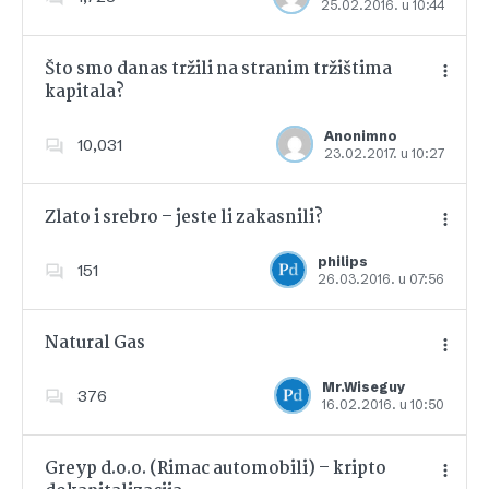
25.02.2016. u 10:44
Dodajte u favorite
Što smo danas tržili na stranim tržištima
kapitala?
Dodajte u favorite
Anonimno
10,031
23.02.2017. u 10:27
Zlato i srebro – jeste li zakasnili?
philips
151
26.03.2016. u 07:56
Dodajte u favorite
Natural Gas
Mr.Wiseguy
376
16.02.2016. u 10:50
Dodajte u favorite
Greyp d.o.o. (Rimac automobili) – kripto