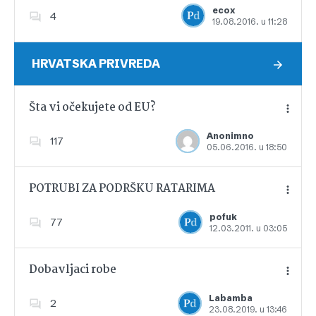
ecox
4
19.08.2016. u 11:28
Dodajte u favorite
HRVATSKA PRIVREDA
Šta vi očekujete od EU?
Anonimno
117
05.06.2016. u 18:50
Dodajte u favorite
POTRUBI ZA PODRŠKU RATARIMA
pofuk
77
12.03.2011. u 03:05
Dodajte u favorite
Dobavljaci robe
Labamba
2
23.08.2019. u 13:46
Dodajte u favorite