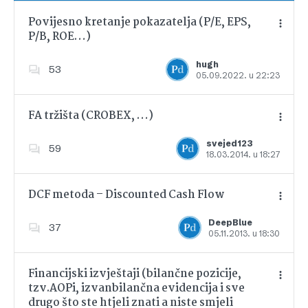
Povijesno kretanje pokazatelja (P/E, EPS,
P/B, ROE…)
Dodajte u favorite
hugh
53
05.09.2022. u 22:23
FA tržišta (CROBEX, …)
svejed123
59
18.03.2014. u 18:27
Dodajte u favorite
DCF metoda – Discounted Cash Flow
DeepBlue
37
05.11.2013. u 18:30
Dodajte u favorite
Financijski izvještaji (bilančne pozicije,
tzv.AOPi, izvanbilančna evidencija i sve
drugo što ste htjeli znati a niste smjeli