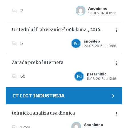
Anonimno
2
19.01.2017. u 11:58
Dodajte u favorite
U štednju ili obveznice? 60k kuna., 2016.
snowlep
5
23.08.2016. u 10:56
Dodajte u favorite
Zarada preko interneta
petarnikic
50
11.03.2016. u 17:46
Dodajte u favorite
IT I ICT INDUSTRIJA
tehnicka analiza usa dionica
Anonimno
1,728