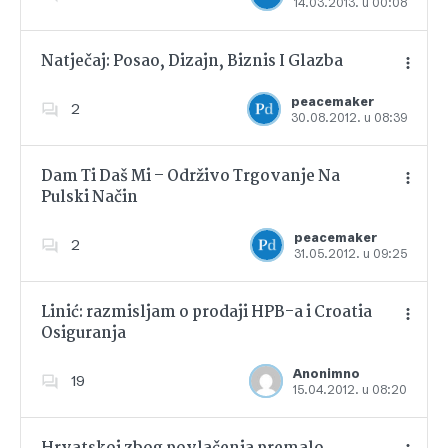
14.03.2013. u 00:08
Dodajte u favorite
Natječaj: Posao, Dizajn, Biznis I Glazba
peacemaker
2
30.08.2012. u 08:39
Dodajte u favorite
Dam Ti Daš Mi – Održivo Trgovanje Na
Pulski Način
Dodajte u favorite
peacemaker
2
31.05.2012. u 09:25
Linić: razmisljam o prodaji HPB-a i Croatia
Osiguranja
Dodajte u favorite
Anonimno
19
15.04.2012. u 08:20