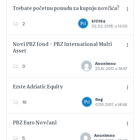
Trebate početnu ponudu za kupnju novčića?
kititka
2
02.02.2018. u 13:05
Dodajte u favorite
Novi PBZ fond – PBZ International Multi
Asset
Dodajte u favorite
Anonimno
3
23.10.2017. u 14:57
Erste Adriatic Equity
fing
16
07.10.2017. u 14:56
Dodajte u favorite
PBZ Euro Novčani
Anonimno
5