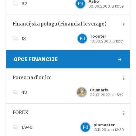
Asko
32
30.09.2008. u 13:59
Dodajte u favorite
Financijska poluga (Financial leverage)
rooster
13
10.08.2008. u 19:31
Dodajte u favorite
OPĆE FINANCIJE
Porez na dionice
Crumarix
43
22.12.2022. u 15:12
Dodajte u favorite
FOREX
pipmaster
1,946
13.11.2014. u 13:39
Dodajte u favorite