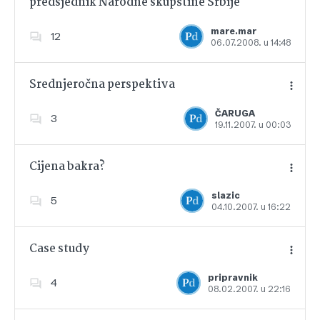
predsjednik Narodne skupštine Srbije
Dodajte u favorite
mare.mar
12
06.07.2008. u 14:48
Srednjeročna perspektiva
ČARUGA
3
19.11.2007. u 00:03
Dodajte u favorite
Cijena bakra?
slazic
5
04.10.2007. u 16:22
Dodajte u favorite
Case study
pripravnik
4
08.02.2007. u 22:16
Dodajte u favorite