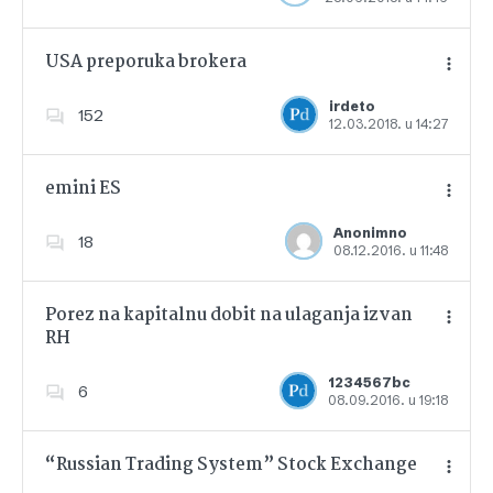
USA preporuka brokera
irdeto
152
12.03.2018. u 14:27
Dodajte u favorite
emini ES
Anonimno
18
08.12.2016. u 11:48
Dodajte u favorite
Porez na kapitalnu dobit na ulaganja izvan
RH
Dodajte u favorite
1234567bc
6
08.09.2016. u 19:18
“Russian Trading System” Stock Exchange