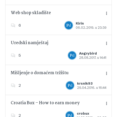
Web shop skladište
Kirin
6
06.02.2019. u 23:39
Dodajte u favorite
Uredski namještaj
Angrybird
5
28.08.2017. u 14:41
Dodajte u favorite
Mišljenje o domaćem tržištu
krsnik93
2
29.04.2016. u 16:44
Dodajte u favorite
Croatia Bux – How to earn money
crobux
2