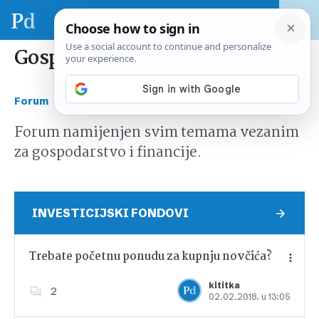
Gospodarstvo i financije
›
Forum
Gospodarstvo i financije
Forum namijenjen svim temama vezanim
za gospodarstvo i financije.
INVESTICIJSKI FONDOVI
Trebate početnu ponudu za kupnju novčića?
kititka
2
02.02.2018. u 13:05
Dodajte u favorite