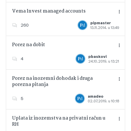
Vema Invest managed accounts
pipmaster
260
13.11.2014. u 13:49
Dodajte u favorite
Porez na dobit
pbaskovi
4
24.10.2019. u 13:21
Dodajte u favorite
Porez na inozemni dohodak i druga
porezna pitanja
Dodajte u favorite
amadeo
5
02.07.2019. u 10:18
Uplata iz inozemstva na privatni račun u
RH