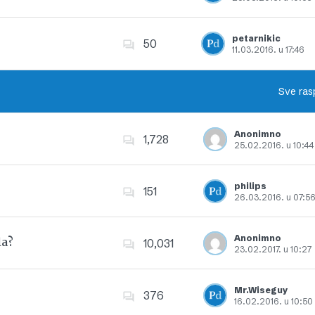
Dodajte u favorite
petarnikic
50
11.03.2016. u 17:46
Dodajte u favorite
Sve ras
Anonimno
1,728
25.02.2016. u 10:44
Dodajte u favorite
philips
151
26.03.2016. u 07:5
Dodajte u favorite
Anonimno
la?
10,031
23.02.2017. u 10:27
Dodajte u favorite
Mr.Wiseguy
376
16.02.2016. u 10:50