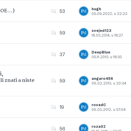
hugh
 ROE…)
53
05.09.2022. u 22:23
Dodajte u favorite
svejed123
59
18.03.2014. u 18:27
Dodajte u favorite
DeepBlue
37
05.11.2013. u 18:30
Dodajte u favorite
i,
angaro456
i znati a niste
59
06.02.2013. u 20:34
Dodajte u favorite
rovadC
19
06.03.2012. u 07:04
Dodajte u favorite
roza02
56