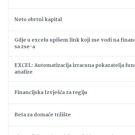
Neto obrtni kapital
Gdje u excelu upišem link koji me vodi na financ
sa zse-a
EXCEL: Automatizacija izracuna pokazatelja f
analize
Financijska Izvješća za regiju
Beta za domaće tržište