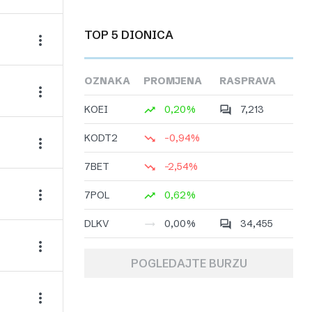
TOP 5 DIONICA
OZNAKA
PROMJENA
RASPRAVA
KOEI
0,20%
7,213
KODT2
-0,94%
7BET
-2,54%
7POL
0,62%
DLKV
0,00%
34,455
POGLEDAJTE BURZU