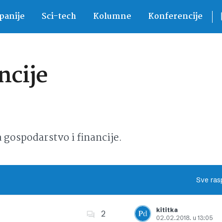
anije
Sci-tech
Kolumne
Konferencije
ncije
ospodarstvo i financije.
Sve ras
kititka
2
02.02.2018. u 13:05