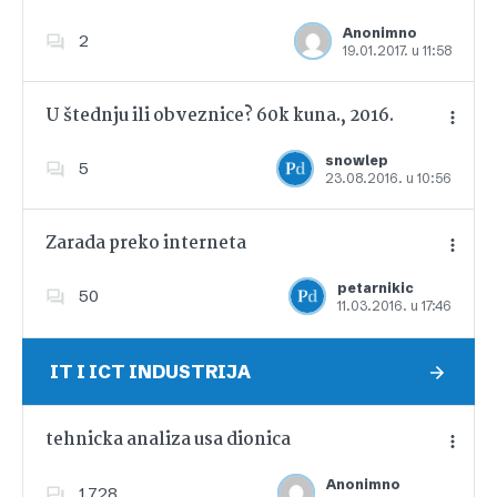
Anonimno
2
19.01.2017. u 11:58
Dodajte u favorite
U štednju ili obveznice? 60k kuna., 2016.
snowlep
5
23.08.2016. u 10:56
Dodajte u favorite
Zarada preko interneta
petarnikic
50
11.03.2016. u 17:46
Dodajte u favorite
IT I ICT INDUSTRIJA
tehnicka analiza usa dionica
Anonimno
1,728