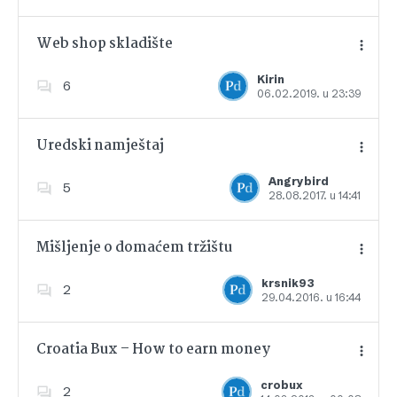
Web shop skladište
Kirin
6
06.02.2019. u 23:39
Dodajte u favorite
Uredski namještaj
Angrybird
5
28.08.2017. u 14:41
Dodajte u favorite
Mišljenje o domaćem tržištu
krsnik93
2
29.04.2016. u 16:44
Dodajte u favorite
Croatia Bux – How to earn money
crobux
2