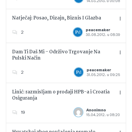
14.03.2013. u 00:08
Dodajte u favorite
Natječaj: Posao, Dizajn, Biznis I Glazba
peacemaker
2
30.08.2012. u 08:39
Dodajte u favorite
Dam Ti Daš Mi – Održivo Trgovanje Na
Pulski Način
Dodajte u favorite
peacemaker
2
31.05.2012. u 09:25
Linić: razmisljam o prodaji HPB-a i Croatia
Osiguranja
Dodajte u favorite
Anonimno
19
15.04.2012. u 08:20