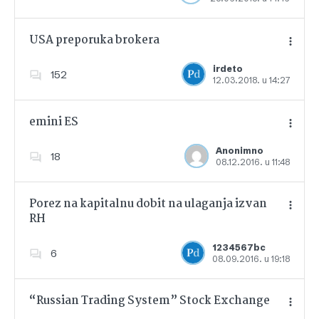
USA preporuka brokera
irdeto
152
12.03.2018. u 14:27
Dodajte u favorite
emini ES
Anonimno
18
08.12.2016. u 11:48
Dodajte u favorite
Porez na kapitalnu dobit na ulaganja izvan
RH
Dodajte u favorite
1234567bc
6
08.09.2016. u 19:18
“Russian Trading System” Stock Exchange