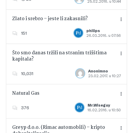
25.02.2016. u 10:44
Dodajte u favorite
Zlato i srebro – jeste li zakasnili?
philips
151
26.03.2016. u 07:56
Dodajte u favorite
Što smo danas tržili na stranim tržištima
kapitala?
Dodajte u favorite
Anonimno
10,031
23.02.2017. u 10:27
Natural Gas
Mr.Wiseguy
376
16.02.2016. u 10:50
Dodajte u favorite
Greyp d.o.o. (Rimac automobili) – kripto