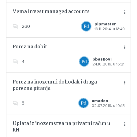
Vema Invest managed accounts
pipmaster
260
13.11.2014. u 13:49
Dodajte u favorite
Porez na dobit
pbaskovi
4
24.10.2019. u 13:21
Dodajte u favorite
Porez na inozemni dohodak i druga
porezna pitanja
Dodajte u favorite
amadeo
5
02.07.2019. u 10:18
Uplata iz inozemstva na privatni račun u
RH