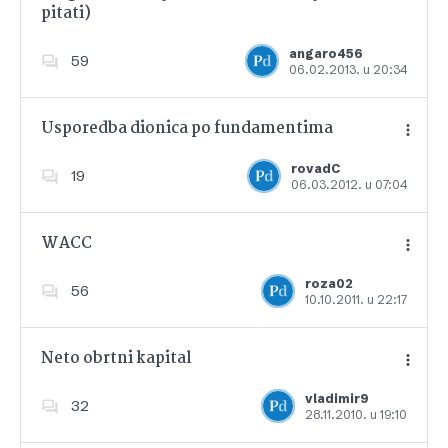
pitati)
Dodajte u favorite
angaro456
59
06.02.2013. u 20:34
Usporedba dionica po fundamentima
rovadC
19
06.03.2012. u 07:04
Dodajte u favorite
WACC
roza02
56
10.10.2011. u 22:17
Dodajte u favorite
Neto obrtni kapital
vladimir9
32
28.11.2010. u 19:10
Dodajte u favorite