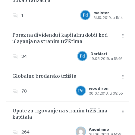
dokapitalizacija
Dodajte u favorite
meister
1
31.10.2019. u 11:14
Porez na dividendu i kapitalnu dobit kod
ulaganja na stranim tržištima
Dodajte u favorite
DarMar1
24
19.05.2019. u 18:46
Globalno brodarsko tržište
woodiron
78
30.07.2018. u 09:35
Dodajte u favorite
Upute za trgovanje na stranim tržištima
kapitala
Dodajte u favorite
Anonimno
264
28.06.2018. u 14:46