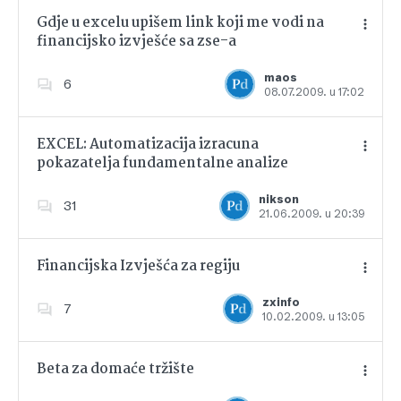
Gdje u excelu upišem link koji me vodi na
financijsko izvješće sa zse-a
Dodajte u favorite
maos
6
08.07.2009. u 17:02
EXCEL: Automatizacija izracuna
pokazatelja fundamentalne analize
Dodajte u favorite
nikson
31
21.06.2009. u 20:39
Financijska Izvješća za regiju
zxinfo
7
10.02.2009. u 13:05
Dodajte u favorite
Beta za domaće tržište