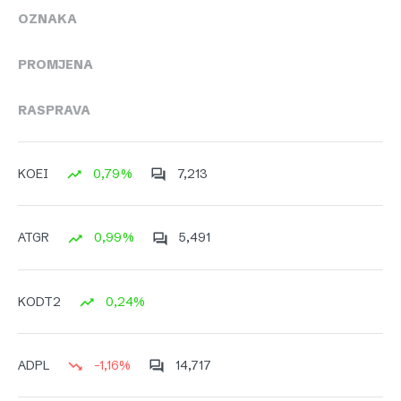
OZNAKA
PROMJENA
RASPRAVA
0,79%
7,213
KOEI
0,99%
5,491
ATGR
0,24%
KODT2
-1,16%
14,717
ADPL