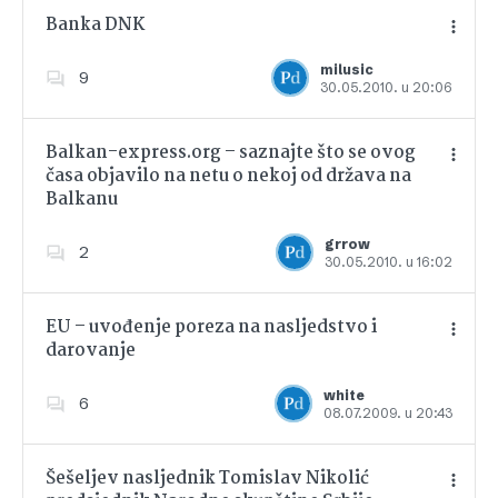
Banka DNK
milusic
9
30.05.2010. u 20:06
Dodajte u favorite
Balkan-express.org – saznajte što se ovog
časa objavilo na netu o nekoj od država na
Balkanu
Dodajte u favorite
grrow
2
30.05.2010. u 16:02
EU – uvođenje poreza na nasljedstvo i
darovanje
Dodajte u favorite
white
6
08.07.2009. u 20:43
Šešeljev nasljednik Tomislav Nikolić