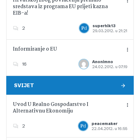
Hrvatskoj zbog povlačenja premalo
sredstava iz programa EU prijeti kazna
EIB-a!
Dodajte u favorite
superhik13
2
29.03.2012. u 21:21
Informiranje o EU
Anonimno
16
24.02.2012. u 07:19
Dodajte u favorite
SVIJET
Uvod U Realno Gospodarstvo I
Alternativnu Ekonomiju
Dodajte u favorite
peacemaker
2
22.04.2012. u 16:55