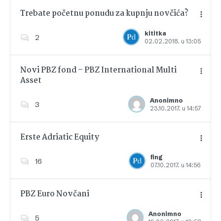
Trebate početnu ponudu za kupnju novčića?
kititka
2
02.02.2018. u 13:05
Dodajte u favorite
Novi PBZ fond – PBZ International Multi
Asset
Dodajte u favorite
Anonimno
3
23.10.2017. u 14:57
Erste Adriatic Equity
fing
16
07.10.2017. u 14:56
Dodajte u favorite
PBZ Euro Novčani
Anonimno
5