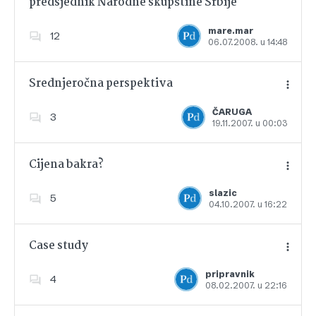
predsjednik Narodne skupštine Srbije
Dodajte u favorite
mare.mar
12
06.07.2008. u 14:48
Srednjeročna perspektiva
ČARUGA
3
19.11.2007. u 00:03
Dodajte u favorite
Cijena bakra?
slazic
5
04.10.2007. u 16:22
Dodajte u favorite
Case study
pripravnik
4
08.02.2007. u 22:16
Dodajte u favorite