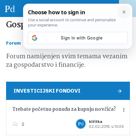
Gospodarstvo i financije
›
Forum
Gospodarstvo i financije
Forum namijenjen svim temama vezanim
za gospodarstvo i financije.
INVESTICIJSKI FONDOVI
Trebate početnu ponudu za kupnju novčića?
kititka
2
02.02.2018. u 13:05
Dodajte u favorite