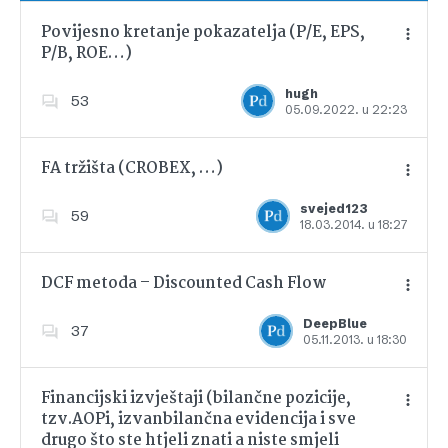
Povijesno kretanje pokazatelja (P/E, EPS,
P/B, ROE…)
Dodajte u favorite
hugh
53
05.09.2022. u 22:23
FA tržišta (CROBEX, …)
svejed123
59
18.03.2014. u 18:27
Dodajte u favorite
DCF metoda – Discounted Cash Flow
DeepBlue
37
05.11.2013. u 18:30
Dodajte u favorite
Financijski izvještaji (bilančne pozicije,
tzv.AOPi, izvanbilančna evidencija i sve
drugo što ste htjeli znati a niste smjeli