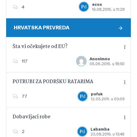
ecox
4
19.08.2016. u 11:28
Dodajte u favorite
HRVATSKA PRIVREDA
Šta vi očekujete od EU?
Anonimno
117
05.06.2016. u 18:50
Dodajte u favorite
POTRUBI ZA PODRŠKU RATARIMA
pofuk
77
12.03.2011. u 03:05
Dodajte u favorite
Dobavljaci robe
Labamba
2
23.08.2019. u 13:46
Dodajte u favorite