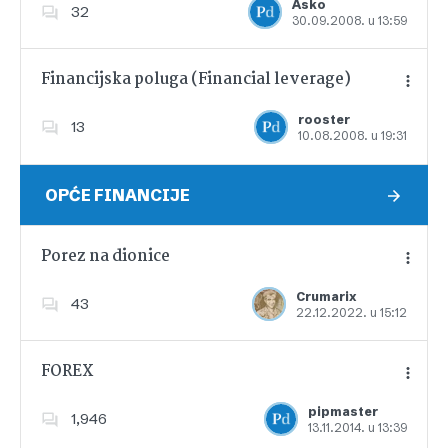
Asko
32
30.09.2008. u 13:59
Dodajte u favorite
Financijska poluga (Financial leverage)
rooster
13
10.08.2008. u 19:31
Dodajte u favorite
OPĆE FINANCIJE
Porez na dionice
Crumarix
43
22.12.2022. u 15:12
Dodajte u favorite
FOREX
pipmaster
1,946
13.11.2014. u 13:39
Dodajte u favorite