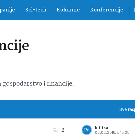
anije
Sci-tech
Kolumne
Konferencije
ncije
ospodarstvo i financije.
Sve ras
kititka
2
02.02.2018. u 13:05