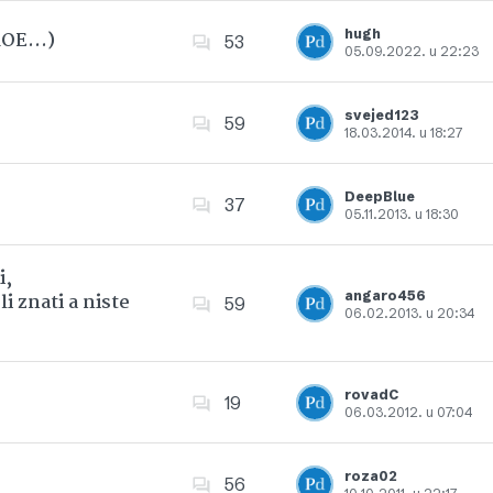
hugh
 ROE…)
53
05.09.2022. u 22:23
Dodajte u favorite
svejed123
59
18.03.2014. u 18:27
Dodajte u favorite
DeepBlue
37
05.11.2013. u 18:30
Dodajte u favorite
i,
angaro456
i znati a niste
59
06.02.2013. u 20:34
Dodajte u favorite
rovadC
19
06.03.2012. u 07:04
Dodajte u favorite
roza02
56