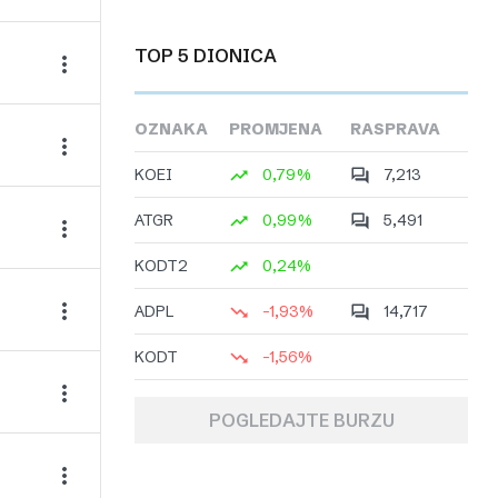
TOP 5 DIONICA
OZNAKA
PROMJENA
RASPRAVA
KOEI
0,79%
7,213
ATGR
0,99%
5,491
KODT2
0,24%
ADPL
-1,93%
14,717
KODT
-1,56%
POGLEDAJTE BURZU