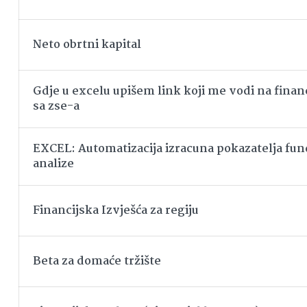
Neto obrtni kapital
Gdje u excelu upišem link koji me vodi na financ
sa zse-a
EXCEL: Automatizacija izracuna pokazatelja f
analize
Financijska Izvješća za regiju
Beta za domaće tržište