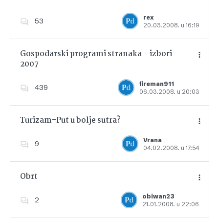
Dodajte u favorite
rex
53
20.03.2008. u 16:19
Gospodarski programi stranaka – izbori
2007
Dodajte u favorite
fireman911
439
06.03.2008. u 20:03
Turizam-Put u bolje sutra?
Vrana
9
04.02.2008. u 17:54
Dodajte u favorite
Obrt
obiwan23
2
21.01.2008. u 22:06
Dodajte u favorite