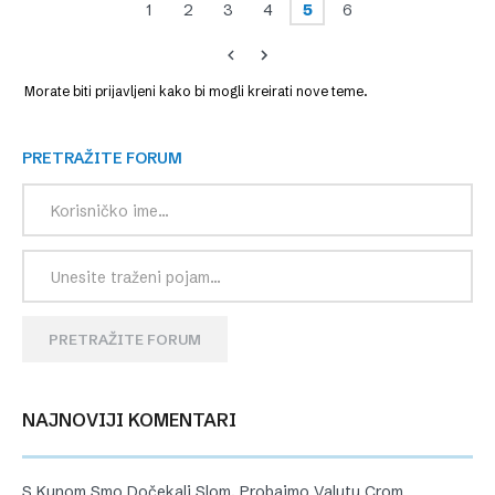
1
2
3
4
5
6
Morate biti prijavljeni kako bi mogli kreirati nove teme.
PRETRAŽITE FORUM
PRETRAŽITE FORUM
NAJNOVIJI KOMENTARI
S Kunom Smo Dočekali Slom, Probajmo Valutu Crom