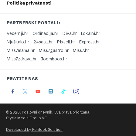
Politika privatnosti
PARTNERSKI PORTALI:
Vecernji.hr
Ordinacija.hr
Diva.hr
Lokalni.hr
Njuškalo.hr
24sata.hr
Pixsell.hr
Express.hr
Miss7mama.hr
Miss7gastro.hr
Miss7.hr
Miss7zdrava.hr
Joomboos.hr
PRATITE NAS
© 2026. Poslovni dnevnik. Sva prava pridržana.
Styria Media Group AG
Developed by Porilook Solution