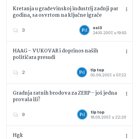
Kretanja u građevinskoj industrij zadnji par
godina, sa osvrtom na ključne igrače
Dodajte u favorite
osi3
3
24.10.2007. u 19:53
HAAG – VUKOVAR i doprinos naših
političara presudi
Dodajte u favorite
tip top
2
30.09.2007. u 07:22
Gradnja ratnih brodova za ZERP – još jedna
provala ili?
Dodajte u favorite
tip top
9
18.09.2007. u 22:20
Hgk