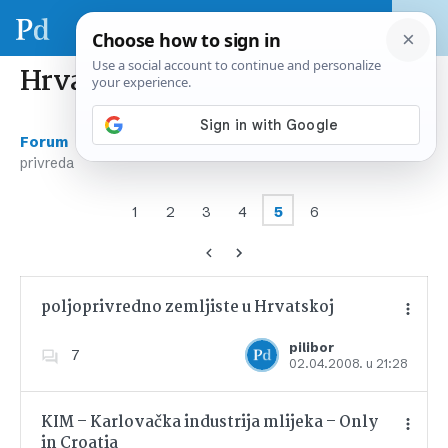
Hrvatska privreda
›
›
Forum
Gospodarstvo i financije
Hrvatska
privreda
1
2
3
4
5
6
poljoprivredno zemljiste u Hrvatskoj
pilibor
7
02.04.2008. u 21:28
Dodajte u favorite
KIM – Karlovačka industrija mlijeka – Only
in Croatia