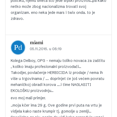
politiku, njemu smeta što jede srpski proizvod…pa kako
netko može zbog nacionalizma trovati svoj
organizam. eno neka jede mars i twix onda. to je
zdravo.
miami
05.11.2016. u 08:19
Kolega Delboy, OPG – nemaju toliko novaca za zaštitu
, koliko imaju profesionalni proizvođači…
Takodjer, povlačenje HERBICIDA iz prodaje / nema ih
više u trgovinama / …. doprinjet će još većem povratu
mehaničkoj obradi korova ….i time NAGLASITI
EKOLOŠKU proizvodnju…
evo moj mali primjer.
..moja kčer ima 29 g. Ove godine prvi puta na vrtu je
vidjela kako raste krumpir tj. gomolje u zemlji…