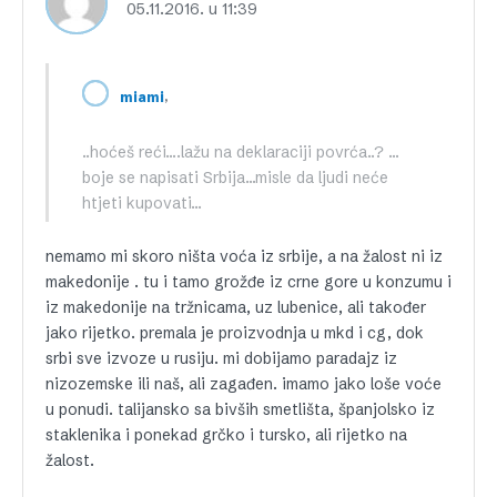
05.11.2016. u 11:39
,
miami
..hoćeš reći….lažu na deklaraciji povrća..? …
boje se napisati Srbija…misle da ljudi neće
htjeti kupovati…
nemamo mi skoro ništa voća iz srbije, a na žalost ni iz
makedonije . tu i tamo grožđe iz crne gore u konzumu i
iz makedonije na tržnicama, uz lubenice, ali također
jako rijetko. premala je proizvodnja u mkd i cg, dok
srbi sve izvoze u rusiju. mi dobijamo paradajz iz
nizozemske ili naš, ali zagađen. imamo jako loše voće
u ponudi. talijansko sa bivših smetlišta, španjolsko iz
staklenika i ponekad grčko i tursko, ali rijetko na
žalost.