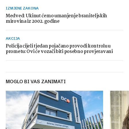
IZMJENE ZAKONA
Medved: Ukinut ćemo umanjenje braniteljskih
mirovina iz 2002. godine
AKCIJA
Policija cijeli tjedan pojačano provodi kontrolu u
prometu: Ovi će vozači biti posebno provjeravani
MOGLO BI VAS ZANIMATI