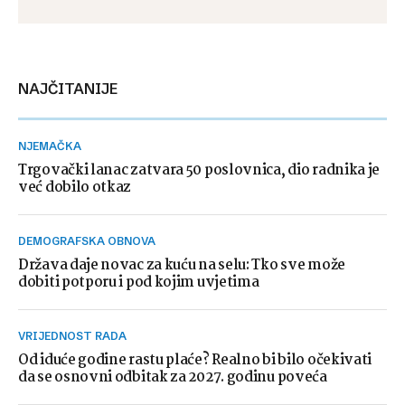
NAJČITANIJE
NJEMAČKA
Trgovački lanac zatvara 50 poslovnica, dio radnika je
već dobilo otkaz
DEMOGRAFSKA OBNOVA
Država daje novac za kuću na selu: Tko sve može
dobiti potporu i pod kojim uvjetima
VRIJEDNOST RADA
Od iduće godine rastu plaće? Realno bi bilo očekivati
da se osnovni odbitak za 2027. godinu poveća