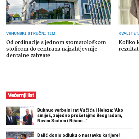
VRHUNSKI STRUČNI TIM
KVALITE
Od ordinacije s jednom stomatološkom
Koliko 
stolicom do centra za najzahtjevnije
rezultat
dentalne zahvate