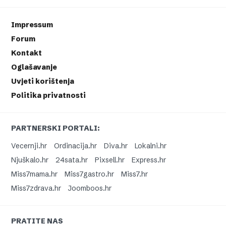
Impressum
Forum
Kontakt
Oglašavanje
Uvjeti korištenja
Politika privatnosti
PARTNERSKI PORTALI:
Vecernji.hr
Ordinacija.hr
Diva.hr
Lokalni.hr
Njuškalo.hr
24sata.hr
Pixsell.hr
Express.hr
Miss7mama.hr
Miss7gastro.hr
Miss7.hr
Miss7zdrava.hr
Joomboos.hr
PRATITE NAS