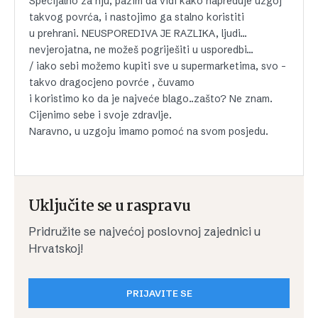
Specijalno za nju, pazim da vidi kako napreduje uzgoj
takvog povrća, i nastojimo ga stalno koristiti
u prehrani. NEUSPOREDIVA JE RAZLIKA, ljudi…
nevjerojatna, ne možeš pogriješiti u usporedbi…
/ iako sebi možemo kupiti sve u supermarketima, svo -
takvo dragocjeno povrće , čuvamo
i koristimo ko da je najveće blago..zašto? Ne znam.
Cijenimo sebe i svoje zdravlje.
Naravno, u uzgoju imamo pomoć na svom posjedu.
Uključite se u raspravu
Pridružite se najvećoj poslovnoj zajednici u
Hrvatskoj!
PRIJAVITE SE