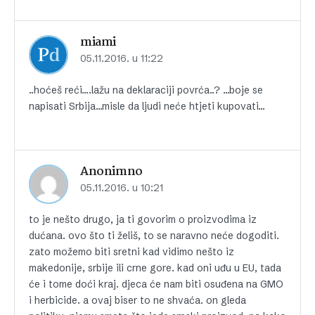
miami
05.11.2016. u 11:22
..hoćeš reći….lažu na deklaraciji povrća..? …boje se
napisati Srbija…misle da ljudi neće htjeti kupovati…
Anonimno
05.11.2016. u 10:21
to je nešto drugo, ja ti govorim o proizvodima iz
dućana. ovo što ti želiš, to se naravno neće dogoditi.
zato možemo biti sretni kad vidimo nešto iz
makedonije, srbije ili crne gore. kad oni uđu u EU, tada
će i tome doći kraj. djeca će nam biti osuđena na GMO
i herbicide. a ovaj biser to ne shvaća. on gleda