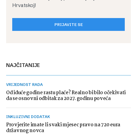
Hrvatskoj!
PRIJAVITE SE
NAJČITANIJE
VRIJEDNOST RADA
Od iduće godine rastu plaće? Realno bi bilo očekivati
da se osnovni odbitak za 2027. godinu poveća
INKLUZIVNI DODATAK
Provjerite imate li svaki mjesec pravo na 720 eura
državnog novca