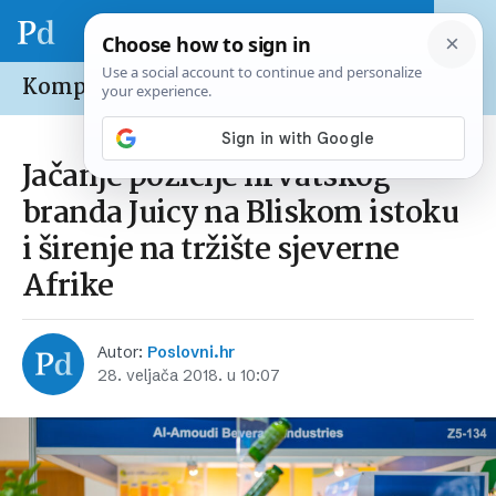
Kompanije /
Domaće
Jačanje pozicije hrvatskog
branda Juicy na Bliskom istoku
i širenje na tržište sjeverne
Afrike
Autor:
Poslovni.hr
28. veljača 2018. u 10:07