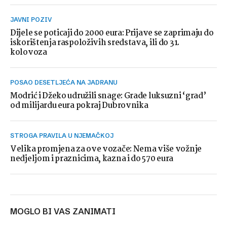
JAVNI POZIV
Dijele se poticaji do 2000 eura: Prijave se zaprimaju do
iskorištenja raspoloživih sredstava, ili do 31.
kolovoza
POSAO DESETLJEĆA NA JADRANU
Modrić i Džeko udružili snage: Grade luksuzni ‘grad’
od milijardu eura pokraj Dubrovnika
STROGA PRAVILA U NJEMAČKOJ
Velika promjena za ove vozače: Nema više vožnje
nedjeljom i praznicima, kazna i do 570 eura
MOGLO BI VAS ZANIMATI