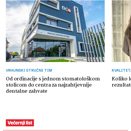
VRHUNSKI STRUČNI TIM
KVALITE
Od ordinacije s jednom stomatološkom
Koliko 
stolicom do centra za najzahtjevnije
rezultat
dentalne zahvate